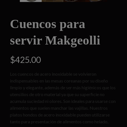
Cuencos para
servir Makgeolli
$
425.00
Los cuencos de acero inoxidable se volvieron
indispensables en las mesas coreanas por su diseño
limpio y elegante, además de ser más higiénicos que los
utensilios de otro material ya que su superficie no
acumula suciedad ni olores. Son ideales para usarse con
alimentos que suelen manchar las vajillas. Nuestros
platos hondos de acero inoxidable pueden utilizarse
tanto para presentación de alimentos como helado,