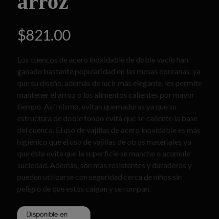
arroz
$
821.00
Los cuencos de acero inoxidable de doble vacío han
ganado bastante popularidad en las mesas coreanas, ya
que su diseño, además de lucir más elegante, les permite
mantener el arroz o los alimentos calientes por mayor
tiempo. Así mismo, evitan quemaduras ya que su
estructura de doble fondo evita que se caliente la base
del cuenco. El uso de vajillas de acero inoxidable es más
higiénico que el uso de vajillas de otros materiales ya
que éste evita que la superficie se manche o acumule
suciedad. Además, son más resistentes y duraderos y
pueden utilizarse con seguridad cerca de niños sin
peligro de que estos caigan y se rompan.