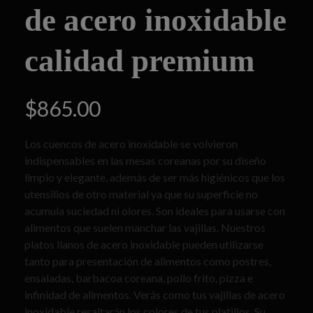
de acero inoxidable
calidad premium
$
865.00
Los cuencos de acero inoxidable se volvieron
indispensables en las mesas coreanas por su diseño
limpio y elegante, además de ser más higiénicos que los
utensilios de otro material ya que su superficie no
acumula suciedad ni olores. Son ideales para usarse con
alimentos que suelen manchar las vajillas. Nuestros
platos llanos de acero inoxidable pueden utilizarse
tanto para presentación de alimentos como postres,
ensaladas, barbacoa coreana, pollo frito, pizza e
infinidad de alimentos. Verás como tus vajillas de acero
inoxidable resaltarán los colores de tus platillos. Su